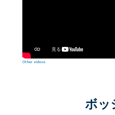
Other videos
ボッ