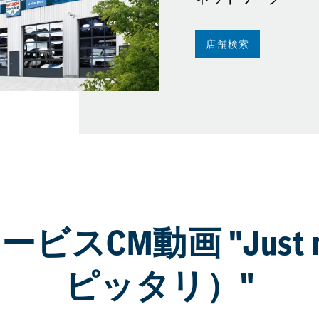
店舗検索
スCM動画 "Just r
ピッタリ）"