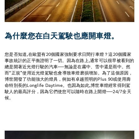
為什麼您在白天駕駛也應開車燈。
您是否知道,在歐盟有20個國家強制要求日間行車燈？這20個國家
事故統計的正平衡證明了一切。因為在路上,通常可以很早被看到的
總是開著近光燈行駛的汽車──無論是在霧中、雪中還是雨中。然
而“正規”使用近光燈駕駛也會導致車燈磨損增加。為了這個原因，
博世開發了功能強大的燈具，例如有卓越照明的Plus 90或使用壽
命特別長的Longlife Daytime。也因為如此,博世車燈經常得到駕
駛人的最高評分，因為它們使您可以隨時在路上開燈──24/7全天
候。