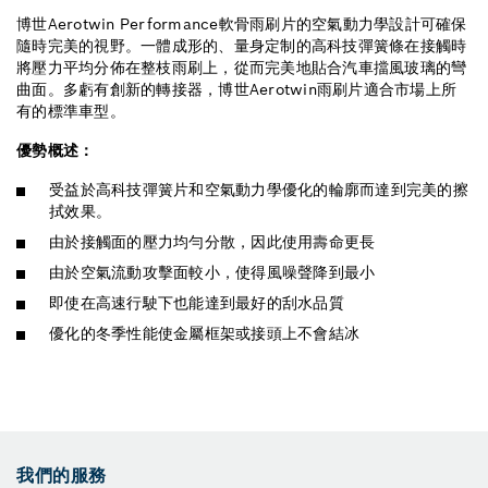
博世Aerotwin Performance軟骨雨刷片的空氣動力學設計可確保
隨時完美的視野。一體成形的、量身定制的高科技彈簧條在接觸時
將壓力平均分佈在整枝雨刷上，從而完美地貼合汽車擋風玻璃的彎
曲面。多虧有創新的轉接器，博世Aerotwin雨刷片適合市場上所
有的標準車型。
優勢概述：
受益於高科技彈簧片和空氣動力學優化的輪廓而達到完美的擦
拭效果。
由於接觸面的壓力均勻分散，因此使用壽命更長
由於空氣流動攻擊面較小，使得風噪聲降到最小
即使在高速行駛下也能達到最好的刮水品質
優化的冬季性能使金屬框架或接頭上不會結冰
我們的服務