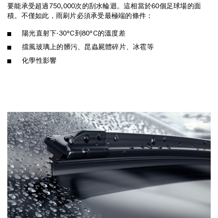
要能承受超過750,000次的刮水輪迴。這相當於60個足球場的面
積。不僅如此，雨刷片必須承受最極端的條件：
陽光直射下-30°C到80°C的溫度差
擋風玻璃上的髒污、昆蟲屍體碎片、冰雹等
化學性影響