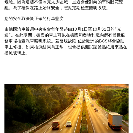
危險。因為這樣不僅照亮太少區域，且還會使對向的車輛眼花繚
亂。為了確保在路上始終安全，您應定期檢查照明系統。
您的安全取決於正確的行車態度
由德國汽車貿易中央協會每年發起由10月1日至10月31日的“光
週”。在此期間，德國的車主可以在德國和奧地利境內所有博世服
務車場檢查汽車照明系統。若發現缺陷,位於歐洲的BCS將會協助
車主修復。如果檢測結果為正常，也會提供測試認證貼紙用來貼在
擋風玻璃上。